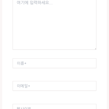
기
에
입
력
하
세
요...
이
름
*
이
메
일
*
웹