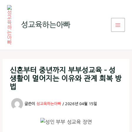
콘
텐
츠
성교육하는아빠
로
건
너
뛰
기
신혼부터 중년까지 부부성교육 – 성
생활이 멀어지는 이유와 관계 회복 방
법
글쓴이
성교육하는아빠
/
2026년 04월 15일