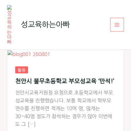
콘
텐
츠
성교육하는아빠
로
건
너
뛰
기
활동
천안시 불무초등학교 부모성교육 ‘만석!’
천안시교육지원청 요청으로 초등학교에서 부모
성교육을 진행했습니다. 보통 학교에서 학부모
연수를 진행하면 적게는 10여 명, 많게는
30~40명 정도가 참석하는 경우가 많아 이번에
도 그 […]