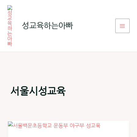
콘
텐
츠
성교육하는아빠
로
건
너
뛰
기
서울시성교육