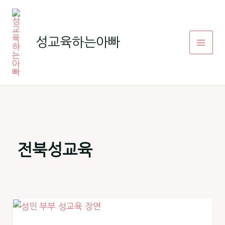
콘
텐
츠
성교육하는아빠
로
건
너
뛰
기
전북성교육