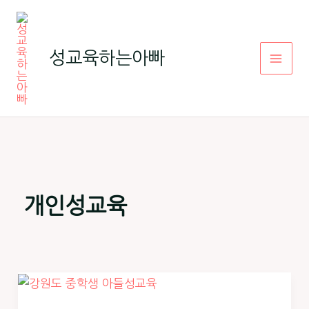
콘
텐
츠
성교육하는아빠
로
건
너
뛰
기
개인성교육