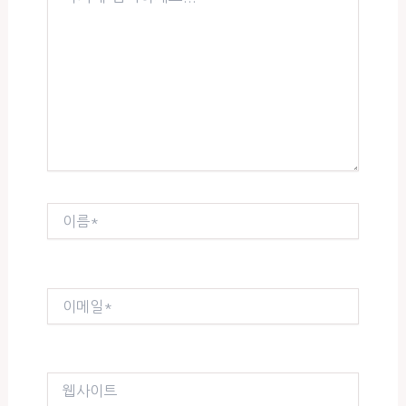
에
입
력
하
세
요...
이
름
*
이
메
일
*
웹
사